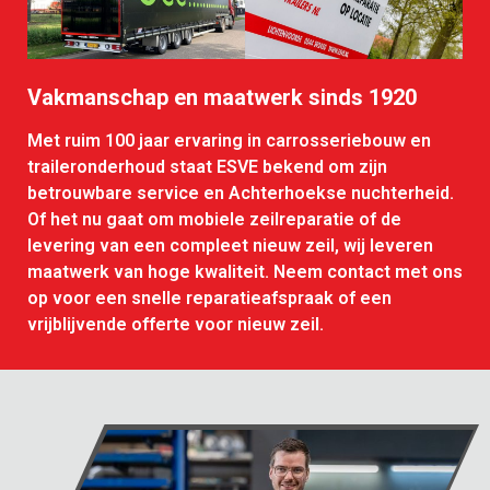
Vakmanschap en maatwerk sinds 1920
Met ruim 100 jaar ervaring in carrosseriebouw en
traileronderhoud staat ESVE bekend om zijn
betrouwbare service en Achterhoekse nuchterheid.
Of het nu gaat om mobiele zeilreparatie of de
levering van een compleet nieuw zeil, wij leveren
maatwerk van hoge kwaliteit. Neem contact met ons
op voor een snelle reparatieafspraak of een
vrijblijvende offerte voor nieuw zeil.