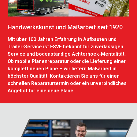
Handwerkskunst und Maßarbeit seit 1920
Mit über 100 Jahren Erfahrung in Aufbauten und
Trailer-Service ist ESVE bekannt für zuverlässigen
Service und bodenständige Achterhoek-Mentalität.
Ob mobile Planenreparatur oder die Lieferung einer
komplett neuen Plane – wir liefern Maßarbeit in
höchster Qualität. Kontaktieren Sie uns für einen
schnellen Reparaturtermin oder ein unverbindliches
Angebot für eine neue Plane.