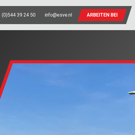
 (0)544 39 24 50
info@esve.nl
ARBEITEN BEI