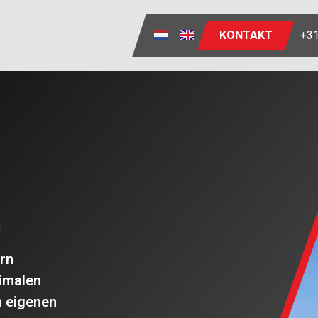
KONTAKT
+31
n
ern
imalen
n eigenen