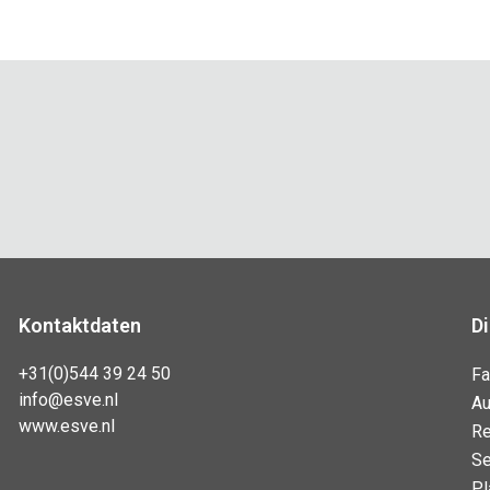
Kontaktdaten
D
+31(0)544 39 24 50
Fa
info@esve.nl
Au
www.esve.nl
Re
Se
Pl