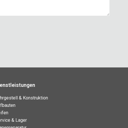
ienstleistungen
hrgestell & Konstruktion
fbauten
ifen
rvice & Lager
anenreparatur