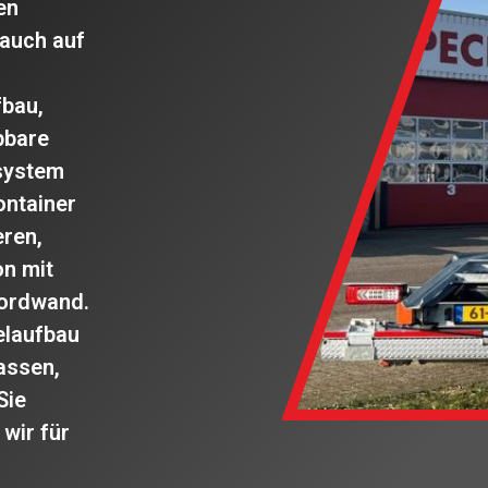
en
 auch auf
fbau,
bbare
usystem
ontainer
eren,
on mit
bordwand.
elaufbau
assen,
Sie
 wir für